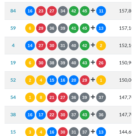
84
16
23
27
34
42
45
11
157,80
59
6
29
36
39
41
45
13
157,10
4
14
27
30
31
40
42
2
152,10
19
6
30
38
39
40
43
26
150,90
52
2
4
15
16
20
29
1
150,00
54
1
8
21
27
36
39
37
147,70
38
16
17
22
30
37
43
36
147,70
15
3
4
16
30
31
37
13
144,60