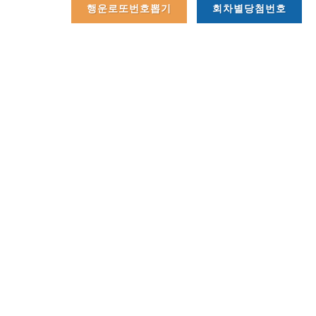
행운로또번호뽑기
회차별당첨번호