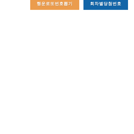
행운로또번호뽑기
회차별당첨번호