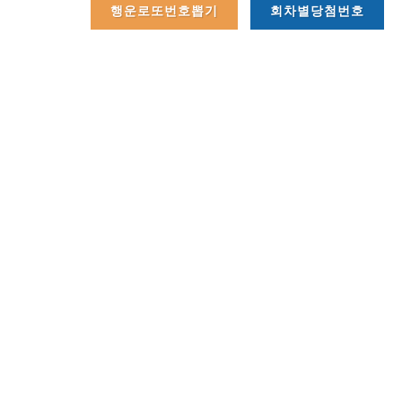
행운로또번호뽑기
회차별당첨번호