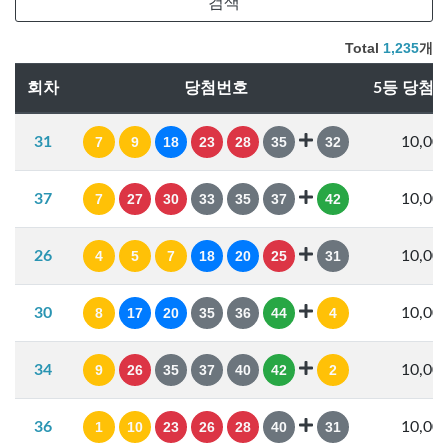
Total
1,235
개
회차
당첨번호
5등 당첨
31
7
9
18
23
28
35
32
10,00
37
7
27
30
33
35
37
42
10,00
26
4
5
7
18
20
25
31
10,00
30
8
17
20
35
36
44
4
10,00
34
9
26
35
37
40
42
2
10,00
36
1
10
23
26
28
40
31
10,00