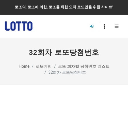
로또의, 로또에 의한, 로또를 위한 오직 로또만을 위한 사이트!
32회차 로또당첨번호
Home
로또게임
로또 회차별 당첨번호 리스트
32회차 로또당첨번호