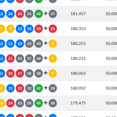
12
20
24
34
42
37
181,457
50,0
7
9
13
19
24
23
180,353
50,0
12
13
19
33
40
2
180,255
50,0
12
21
33
37
40
7
180,212
50,0
11
25
27
36
38
2
180,063
50,0
8
19
22
32
42
39
180,052
50,0
10
24
33
38
45
36
179,475
50,0