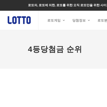
로또의, 로또에 의한, 로또를 위한 오직 로또만을 위한 사이
로또게임
당첨정보
로또
4등당첨금 순위