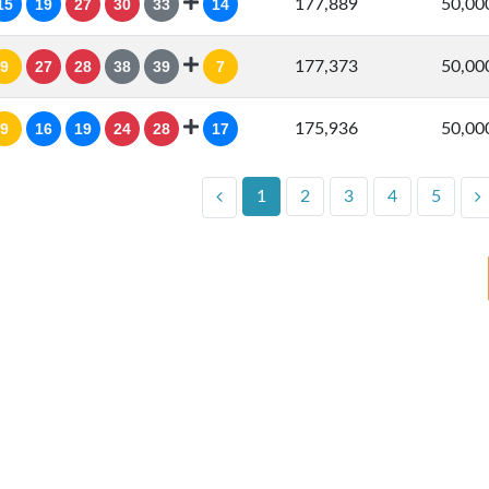
15
19
27
30
33
14
177,889
50,0
9
27
28
38
39
7
177,373
50,0
9
16
19
24
28
17
175,936
50,0
1
2
3
4
5