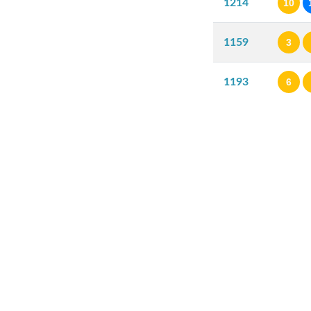
1214
10
1159
3
1193
6