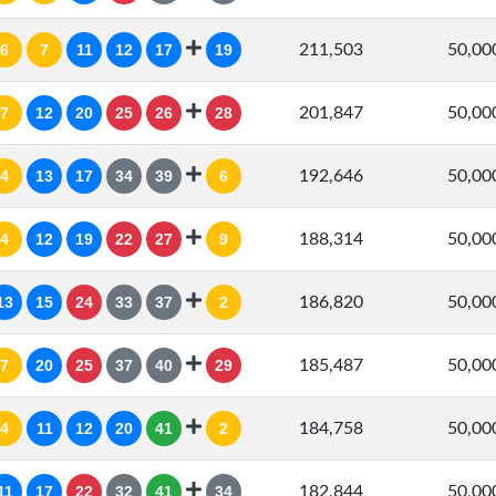
6
7
11
12
17
19
211,503
50,0
7
12
20
25
26
28
201,847
50,0
4
13
17
34
39
6
192,646
50,0
4
12
19
22
27
9
188,314
50,0
13
15
24
33
37
2
186,820
50,0
7
20
25
37
40
29
185,487
50,0
4
11
12
20
41
2
184,758
50,0
11
17
22
32
41
34
182,844
50,0