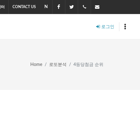
N
Naver
Facebook
Twitter
010-
master@soledot.co
센터
CONTACT US
2703-
로그인
8470
Home
로또분석
4등당첨금 순위