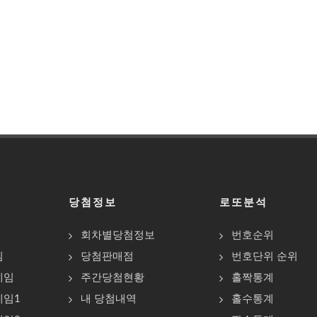
당첨정보
로또분석
회차별당첨정보
번호순위
임
당첨판매점
번호단위 순위
게임
주간당첨현황
홀짝통계
게임1
내 당첨내역
홀수통계