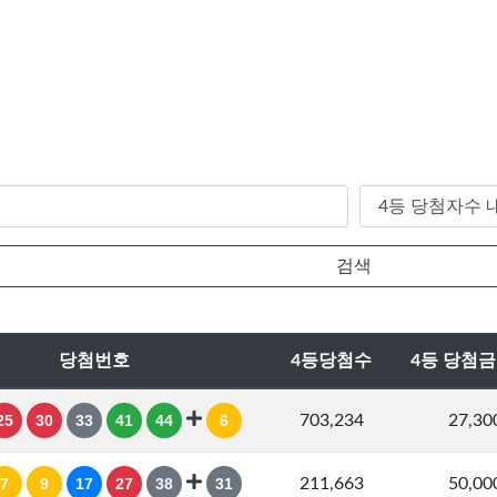
당첨번호
4등당첨수
4등 당첨
25
30
33
41
44
6
703,234
27,3
7
9
17
27
38
31
211,663
50,0