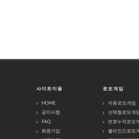
사이트이용
로또게임
HOME
자동로또게임
공지사항
선택형로또게
FAQ
번호누적로또
회원가입
블라인드로또