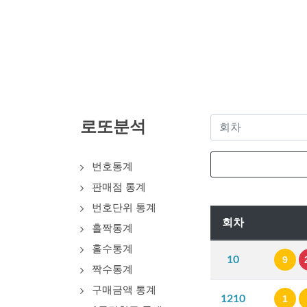
로또분석
번호통계
판매점 통계
번호단위 통계
회차
홀짝통계
홀수통계
10
9
짝수통계
구매금액 통계
1210
1