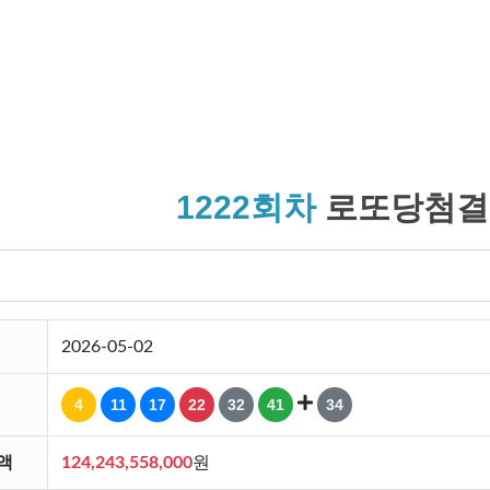
1222회차
로또당첨결
2026-05-02
4
11
17
22
32
41
34
액
124,243,558,000
원