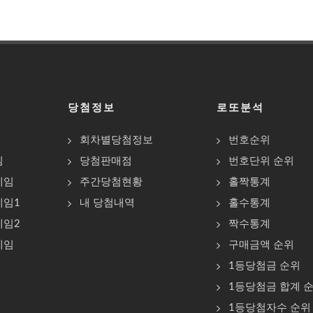
당첨정보
로또분석
회차별당첨정보
번호순위
임
당첨판매점
번호단위 순위
게임
주간당첨현황
홀짝통계
게임1
내 당첨내역
홀수통계
게임2
짝수통계
게임
구매금액 순위
1등당첨금 순위
1등당첨금 합계 
1등당첨자수 순위