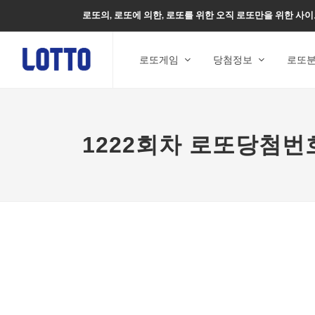
로또의, 로또에 의한, 로또를 위한 오직 로또만을 위한 사이
로또게임
당첨정보
로또
1222회차 로또당첨번