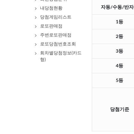
자동/수동/반
내당첨현황
당첨게임리스트
1등
로또판매점
주변로또판매점
2등
로또당첨번호조회
3등
회차별당첨정보(카드
형)
4등
5등
당첨기준