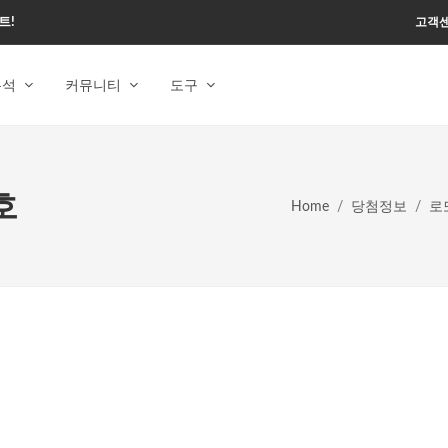
트!
고객
분석
커뮤니티
도구
호
Home
당첨정보
로