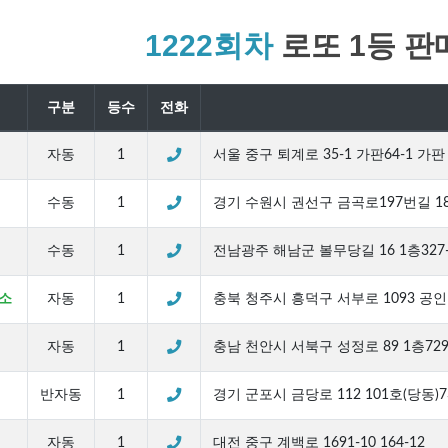
1222회차
로또 1등 판
구분
등수
전화
자동
1
서울 중구 퇴계로 35-1 가판64-1 가판
수동
1
경기 수원시 권선구 금곡로197번길 18-
수동
1
전남광주 해남군 볼무당길 16 1층327-
소
자동
1
충북 청주시 흥덕구 서부로 1093 
자동
1
충남 천안시 서북구 성정로 89 1층729
반자동
1
경기 군포시 금당로 112 101호(당동)73
자동
1
대전 중구 계백로 1691-10 164-12