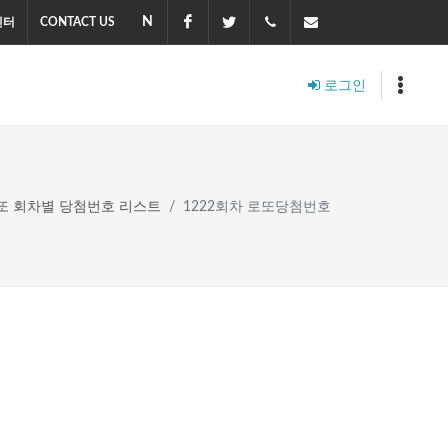
N
Naver
Facebook
Twitter
010-
master@soledot.co
센터
CONTACT US
2703-
로그인
8470
또 회차별 당첨번호 리스트
1222회차 로또당첨번호