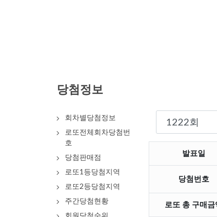
당첨정보
회차별당첨정보
로또전체회차당첨번
호
발표일
당첨판매점
로또1등당첨지역
당첨번호
로또2등당첨지역
주간당첨현황
로또 총 구매금
회원당첨순위