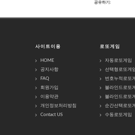
공유하기:
사이트이용
로또게임
HOME
자동로또게임
공지사항
선택형로또게
FAQ
번호누적로또
회원가입
블라인드로또
이용약관
블라인드로또
개인정보처리방침
순간선택로또
Contact US
수동로또게임