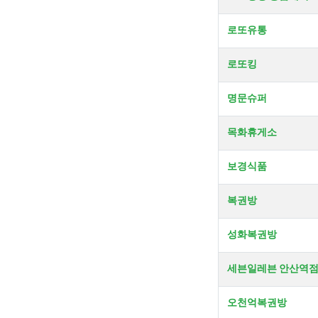
로또유통
로또킹
명문슈퍼
목화휴게소
보경식품
복권방
성화복권방
세븐일레븐 안산역
오천억복권방