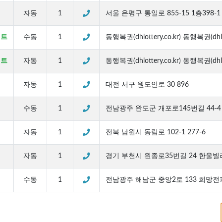
자동
1
서울 은평구 통일로 855-15 1층398-1
이트
수동
1
동행복권(dhlottery.co.kr) 동행복권(dhlot
이트
자동
1
동행복권(dhlottery.co.kr) 동행복권(dhlot
자동
1
대전 서구 원도안로 30 896
수동
1
전남광주 완도군 개포로145번길 44-4 
자동
1
전북 남원시 동림로 102-1 277-6
자동
1
경기 부천시 원종로35번길 24 한울빌
수동
1
전남광주 해남군 중앙2로 133 희망전