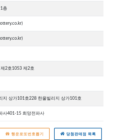
 1층
tery.co.kr)
tery.co.kr)
제2호1053 제2호
리지 상가101호228 한울빌리지 상가101호
파사401-15 희망전파사
행운로또번호뽑기
당첨판매점 목록