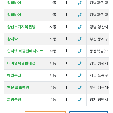
알리바이
수동
1
전남광주 광산구
알리바이
수동
1
전남광주 광산구
양산노다지복권방
자동
1
경남 양산시 북
왕대박
자동
1
부산 동래구 여고
인터넷 복권판매사이트
수동
1
동행복권(dhlotte
터미널복권판매점
자동
1
경남 창원시 마
해인복권
자동
1
서울 도봉구 도당
행운 로또복권
수동
1
부산 해운대구 좌
희망복권
수동
1
경기 평택시 만