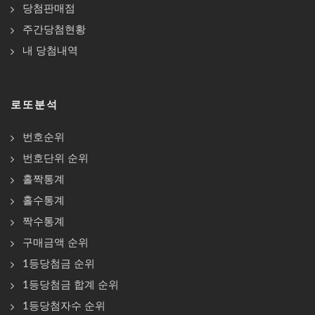
당첨판매점
주간당첨현황
내 당첨내역
로또분석
번호순위
번호단위 순위
홀짝통계
홀수통계
짝수통계
구매금액 순위
1등당첨금 순위
1등당첨금 합계 순위
1등당첨자수 순위