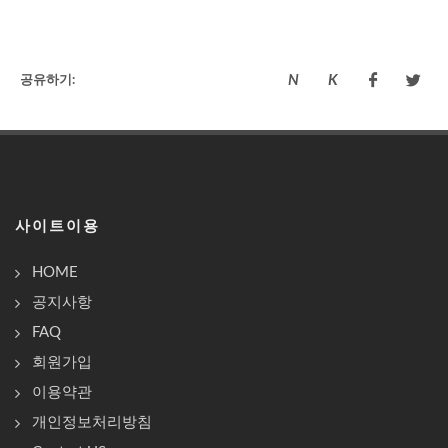
N
K
공유하기:
N
K
사이트이용
HOME
공지사항
FAQ
회원가입
이용약관
개인정보처리방침