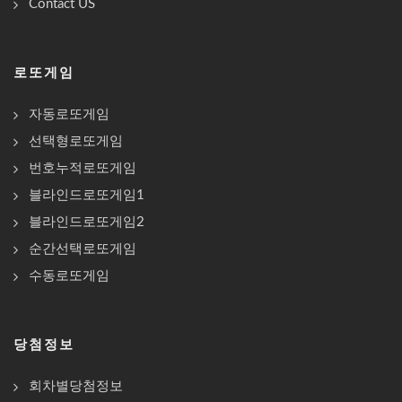
Contact US
로또게임
자동로또게임
선택형로또게임
번호누적로또게임
블라인드로또게임1
블라인드로또게임2
순간선택로또게임
수동로또게임
당첨정보
회차별당첨정보