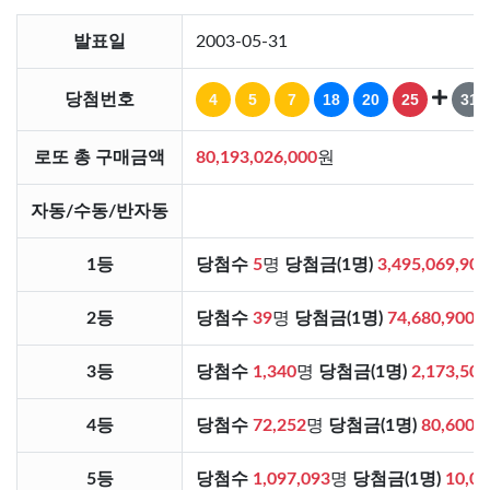
발표일
2003-05-31
당첨번호
4
5
7
18
20
25
31
로또 총 구매금액
80,193,026,000
원
자동/수동/반자동
1등
당첨수
5
명
당첨금(1명)
3,495,069,900
2등
당첨수
39
명
당첨금(1명)
74,680,900
3등
당첨수
1,340
명
당첨금(1명)
2,173,500
4등
당첨수
72,252
명
당첨금(1명)
80,600
5등
당첨수
1,097,093
명
당첨금(1명)
10,00