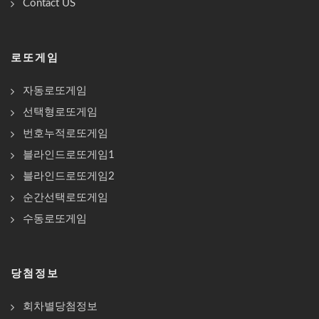
Contact US
로또게임
자동로또게임
선택형로또게임
번호누적로또게임
블라인드로또게임1
블라인드로또게임2
순간선택로또게임
수동로또게임
당첨정보
회차별당첨정보