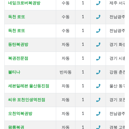
네잎크로버복권방
수동
1
제주 서귀포
독천 로또
수동
1
전남광주 영
독천 로또
수동
1
전남광주 영
동탄복권방
자동
1
경기 화성시
복권전문점
자동
1
경기 시흥시
불티나
반자동
1
강원 춘천시 
세븐일레븐 울산동진점
자동
1
울산 동구 동
씨유 포천인생역전점
자동
1
경기 포천시 
오천억복권방
자동
1
전남광주 서구
왕릉복권
자동
1
경북 고령군