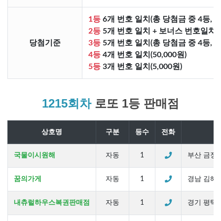
1등
6개 번호 일치(총 당첨금 중 4등, 
2등
5개 번호 일치 + 보너스 번호일치(총
당첨기준
3등
5개 번호 일치(총 당첨금 중 4등, 
4등
4개 번호 일치(50,000원)
5등
3개 번호 일치(5,000원)
1215회차
로또 1등 판매점
상호명
구분
등수
전화
국물이시원해
자동
1
부산 금정구
꿈의가게
자동
1
경남 김해시
내츄럴하우스복권판매점
자동
1
경기 평택시