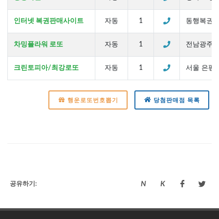
인터넷 복권판매사이트
자동
1
동행복권(dhlo
차밍플라워 로또
자동
1
전남광주 광
크린토피아/최강로또
자동
1
서울 은평구 
행운로또번호뽑기
당첨판매점 목록
N
K
공유하기:
N
K