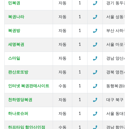
민복권
자동
1
경기 동두천시 
복권나라
자동
1
서울 성동구 용
복권방
자동
1
부산 사하구 
세명복권
자동
1
서울 마포구 
스마일
자동
1
경남 양산시 
완산로또방
자동
1
경북 영천시 
인터넷 복권판매사이트
수동
1
동행복권(dhlott
천하명당복권
자동
1
대구 북구 칠곡
하나로슈퍼
자동
1
서울 동대문구
하프타임 함안산인점
수동
1
경남 함안군 