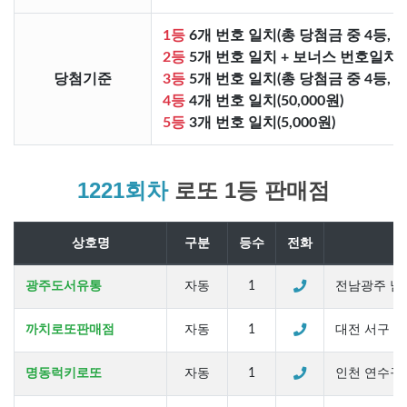
1등
6개 번호 일치(총 당첨금 중 4등, 
2등
5개 번호 일치 + 보너스 번호일치(총
당첨기준
3등
5개 번호 일치(총 당첨금 중 4등, 
4등
4개 번호 일치(50,000원)
5등
3개 번호 일치(5,000원)
1221회차
로또 1등 판매점
상호명
구분
등수
전화
광주도서유통
자동
1
전남광주 남구 
까치로또판매점
자동
1
대전 서구 계백
명동럭키로또
자동
1
인천 연수구 경