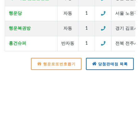
행운당
자동
1
서울 노원구 
행운복권방
자동
1
경기 김포시 
흥건슈퍼
반자동
1
전북 전주시 
행운로또번호뽑기
당첨판매점 목록