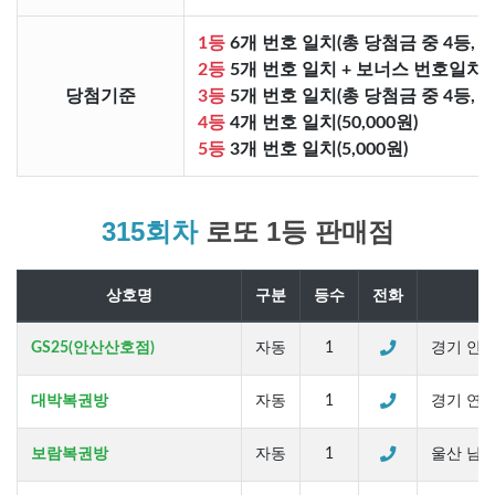
1등
6개 번호 일치(총 당첨금 중 4등, 
2등
5개 번호 일치 + 보너스 번호일치(총
당첨기준
3등
5개 번호 일치(총 당첨금 중 4등, 
4등
4개 번호 일치(50,000원)
5등
3개 번호 일치(5,000원)
315회차
로또 1등 판매점
상호명
구분
등수
전화
GS25(안산산호점)
자동
1
경기 안산
대박복권방
자동
1
경기 연천군
보람복권방
자동
1
울산 남구 