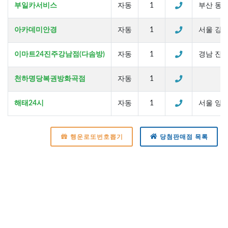
부일카서비스
자동
1
부산 동구 
아카데미안경
자동
1
서울 강서
이마트24진주강남점(다솜방)
자동
1
경남 진주
천하명당복권방화곡점
자동
1
해태24시
자동
1
서울 양천구
행운로또번호뽑기
당첨판매점 목록