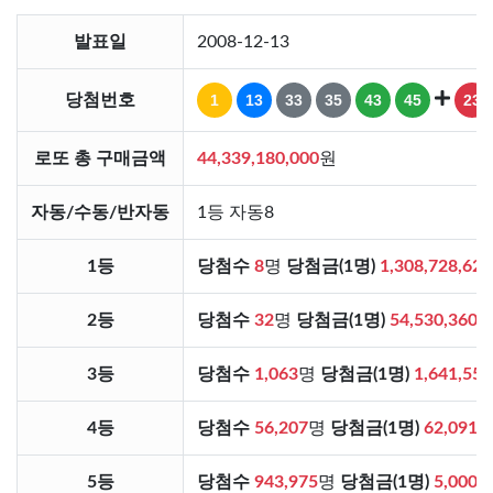
발표일
2008-12-13
당첨번호
1
13
33
35
43
45
23
로또 총 구매금액
44,339,180,000
원
자동/수동/반자동
1등 자동8
1등
당첨수
8
명
당첨금(1명)
1,308,728,625
2등
당첨수
32
명
당첨금(1명)
54,530,360
3등
당첨수
1,063
명
당첨금(1명)
1,641,554
4등
당첨수
56,207
명
당첨금(1명)
62,091
5등
당첨수
943,975
명
당첨금(1명)
5,000